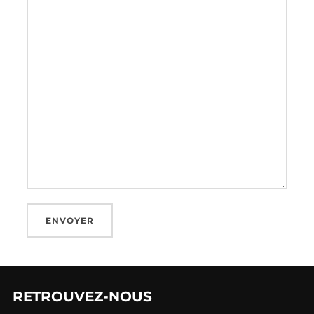
A
l
RETROUVEZ-NOUS
t