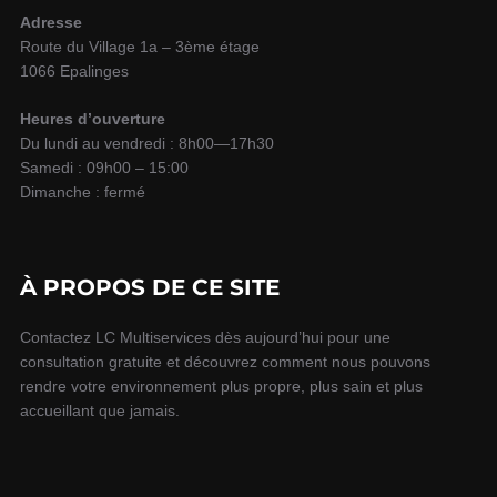
e
Adresse
Route du Village 1a – 3ème étage
r
1066 Epalinges
n
a
Heures d’ouverture
Du lundi au vendredi : 8h00—17h30
t
Samedi : 09h00 – 15:00
i
Dimanche : fermé
v
e
À PROPOS DE CE SITE
:
Contactez LC Multiservices dès aujourd’hui pour une
consultation gratuite et découvrez comment nous pouvons
rendre votre environnement plus propre, plus sain et plus
accueillant que jamais.